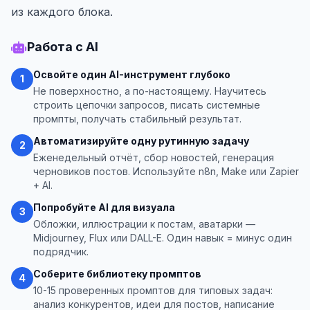
из каждого блока.
Работа с AI
Освойте один AI-инструмент глубоко
1
Не поверхностно, а по-настоящему. Научитесь
строить цепочки запросов, писать системные
промпты, получать стабильный результат.
Автоматизируйте одну рутинную задачу
2
Еженедельный отчёт, сбор новостей, генерация
черновиков постов. Используйте n8n, Make или Zapier
+ AI.
Попробуйте AI для визуала
3
Обложки, иллюстрации к постам, аватарки —
Midjourney, Flux или DALL-E. Один навык = минус один
подрядчик.
Соберите библиотеку промптов
4
10-15 проверенных промптов для типовых задач:
анализ конкурентов, идеи для постов, написание