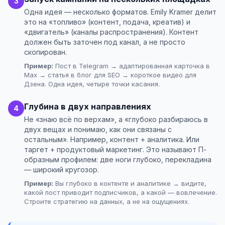
3
Одна идея — несколько форматов. Emily Kramer делит
это на «топливо» (контент, подача, креатив) и
«двигатель» (каналы распространения). Контент
должен быть заточен под канал, а не просто
скопирован.
Пример:
Пост в Telegram → адаптированная карточка в
Max → статья в блог для SEO → короткое видео для
Дзена. Одна идея, четыре точки касания.
Глубина в двух направлениях
4
Не «знаю всё по верхам», а «глубоко разбираюсь в
двух вещах и понимаю, как они связаны с
остальным». Например, контент + аналитика. Или
таргет + продуктовый маркетинг. Это называют Π-
образным профилем: две ноги глубоко, перекладина
— широкий кругозор.
Пример:
Вы глубоко в контенте и аналитике → видите,
какой пост приводит подписчиков, а какой — вовлечение.
Строите стратегию на данных, а не на ощущениях.