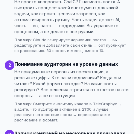
Не просто «попросить ChatGPT написать пост». А
выстроить процесс: какой инструмент для какой
задачи, как строить цепочки запросов, как
автоматизировать рутину. Часть задач делает AI,
часть — вы, часть — подрядчики. Вы управляете
процессом, а не делаете всё руками.
Пример:
Claude генерирует черновики постов → вы
редактируете и добавляете свой стиль → бот публикует
по расписанию. 30 постов в месяц вместо 10.
Понимание аудитории на уровне данных
2
Не придуманные персоны из презентации, а
реальные цифры. Кто ваши подписчики? Когда они
читают? Какой формат заходит? На какие посты
реагируют? Все решения строятся от ответов на эти
вопросы — а не от интуиции.
Пример:
Смотрите аналитику канала в TeleGraphyx →
видите, что аудитория активнее в 21:00 и лучше
реагирует на короткие посты → перестраиваете
расписание и формат.
Запуск кампаний на нескольких площадках