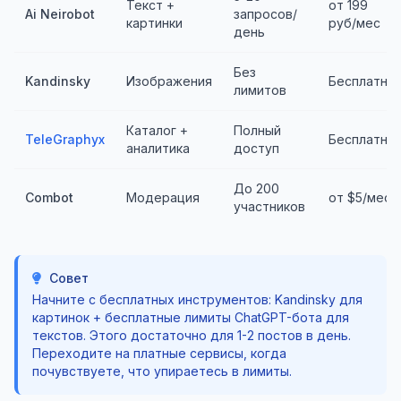
Текст +
от 199
Ai Neirobot
запросов/
картинки
руб/мес
день
Без
Kandinsky
Изображения
Бесплатно
лимитов
Каталог +
Полный
TeleGraphyx
Бесплатно
аналитика
доступ
До 200
Combot
Модерация
от $5/мес
участников
Совет
Начните с бесплатных инструментов: Kandinsky для
картинок + бесплатные лимиты ChatGPT-бота для
текстов. Этого достаточно для 1-2 постов в день.
Переходите на платные сервисы, когда
почувствуете, что упираетесь в лимиты.