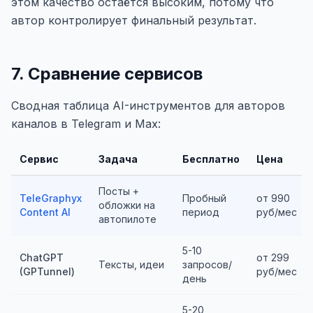
этом качество остаётся высоким, потому что
автор контролирует финальный результат.
7. Сравнение сервисов
Сводная таблица AI-инструментов для авторов
каналов в Telegram и Max:
Сервис
Задача
Бесплатно
Цена
Посты +
TeleGraphyx
Пробный
от 990
обложки на
Content AI
период
руб/мес
автопилоте
5-10
ChatGPT
от 299
Тексты, идеи
запросов/
(GPTunnel)
руб/мес
день
5-20